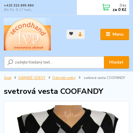
0
ks
+420 315 695 684
za
0 Kč
(Po-Pá, 9-17 hod.)
Menu
Hledat
Úvod
DÁMSKÉ ODĚVY
Dámské svetry
svetrová vesta COOFANDY
svetrová vesta COOFANDY