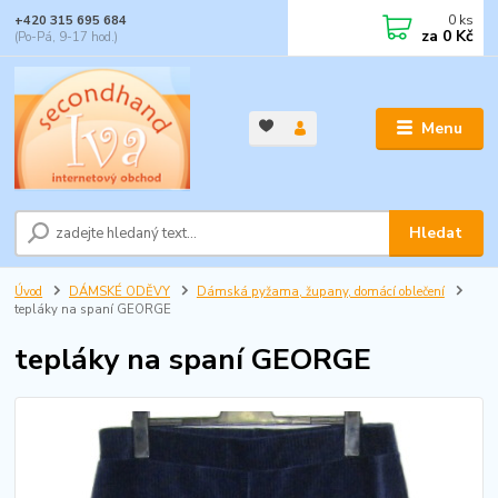
0
ks
+420 315 695 684
za
0 Kč
(Po-Pá, 9-17 hod.)
Menu
Hledat
Úvod
DÁMSKÉ ODĚVY
Dámská pyžama, župany, domácí oblečení
tepláky na spaní GEORGE
tepláky na spaní GEORGE