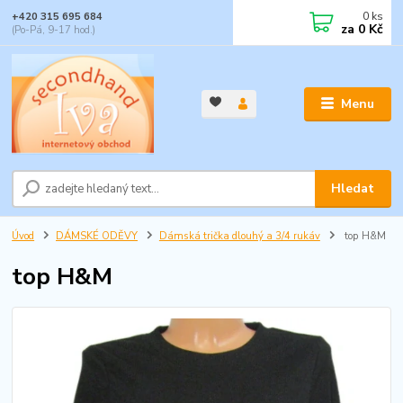
0
ks
+420 315 695 684
za
0 Kč
(Po-Pá, 9-17 hod.)
Menu
Hledat
Úvod
DÁMSKÉ ODĚVY
Dámská trička dlouhý a 3/4 rukáv
top H&M
top H&M