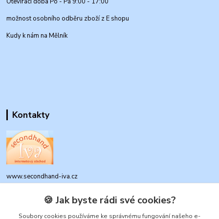
Otevírací doba Po - Pá 9:00 - 17:00
možnost osobního odběru zboží z E shopu
Kudy k nám na Mělník
Kontakty
www.secondhand-iva.cz
🍪 Jak byste rádi své cookies?
Ivana Husáková
+420 315 695 684
Soubory cookies používáme ke správnému fungování našeho e-
(Po-Pá, 9-17 hod.)