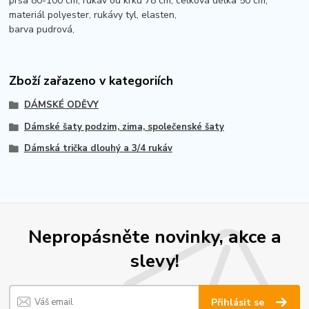
prsa 80-100 cm, rukáv od krku 78 cm, celková délka 50 cm,
materiál polyester, rukávy tyl, elasten,
barva pudrová,
Zboží zařazeno v kategoriích
DÁMSKÉ ODĚVY
Dámské šaty podzim, zima, společenské šaty
Dámská trička dlouhý a 3/4 rukáv
Nepropásněte novinky, akce a
slevy!
Přihlásit se