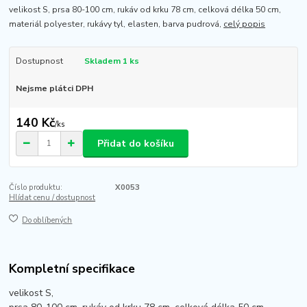
velikost S, prsa 80-100 cm, rukáv od krku 78 cm, celková délka 50 cm,
materiál polyester, rukávy tyl, elasten, barva pudrová,
celý popis
Dostupnost
Skladem 1 ks
Nejsme plátci DPH
140 Kč
/
ks
Přidat do košíku
Číslo produktu:
X0053
Hlídat cenu / dostupnost
Do oblíbených
Kompletní specifikace
velikost S,