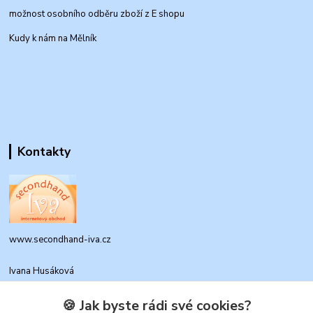
možnost osobního odběru zboží z E shopu
Kudy k nám na Mělník
Kontakty
www.secondhand-iva.cz
Ivana Husáková
+420 315 695 684
(Po-Pá, 9-17 hod.)
🍪 Jak byste rádi své cookies?