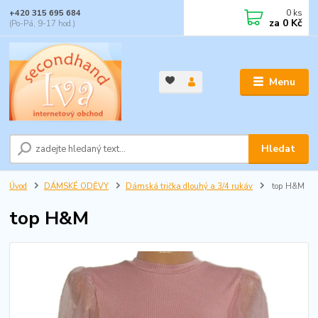
0
ks
+420 315 695 684
za
0 Kč
(Po-Pá, 9-17 hod.)
Menu
Hledat
Úvod
DÁMSKÉ ODĚVY
Dámská trička dlouhý a 3/4 rukáv
top H&M
top H&M