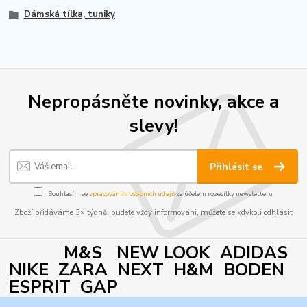
Dámská tílka, tuniky
Nepropásněte novinky, akce a
slevy!
Přihlásit se
Souhlasím se
zpracováním osobních údajů
za účelem rozesílky newsletteru.
Zboží přidáváme 3× týdně, budete vždy informováni, můžete se kdykoli odhlásit
M&S NEW LOOK ADIDAS
NIKE ZARA NEXT H&M BODEN
ESPRIT GAP