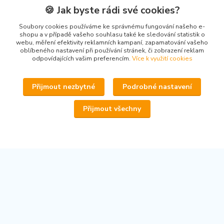
🍪 Jak byste rádi své cookies?
Kontakty
Soubory cookies používáme ke správnému fungování našeho e-
shopu a v případě vašeho souhlasu také ke sledování statistik o
webu, měření efektivity reklamních kampaní, zapamatování vašeho
oblíbeného nastavení při používání stránek, či zobrazení reklam
odpovídajících vašim preferencím.
Více k využití cookies
www.secondhand-iva.cz
Přijmout nezbytné
Podrobné nastavení
Ivana Husáková
+420 315 695 684
Přijmout všechny
(Po-Pá, 9-17 hod.)
info@secondhand-iva.cz
Upravit sběr cookies.