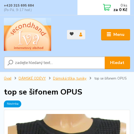
0
ks
+420 315 695 684
za
0 Kč
(Po-Pá, 9-17 hod.)
Menu
Hledat
Úvod
DÁMSKÉ ODĚVY
Dámská tílka, tuniky
top se šifonem OPUS
top se šifonem OPUS
Novinka