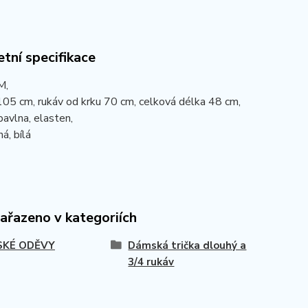
tní specifikace
M,
105 cm, rukáv od krku 70 cm, celková délka 48 cm,
bavlna, elasten,
á, bílá
zařazeno v kategoriích
KÉ ODĚVY
Dámská trička dlouhý a
3/4 rukáv