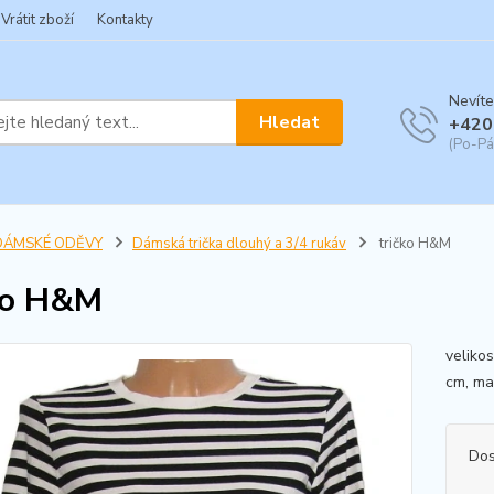
Vrátit zboží
Kontakty
Nevíte
Hledat
+420
(Po-Pá
DÁMSKÉ ODĚVY
Dámská trička dlouhý a 3/4 rukáv
tričko H&M
ko H&M
veliko
cm, mat
Dos