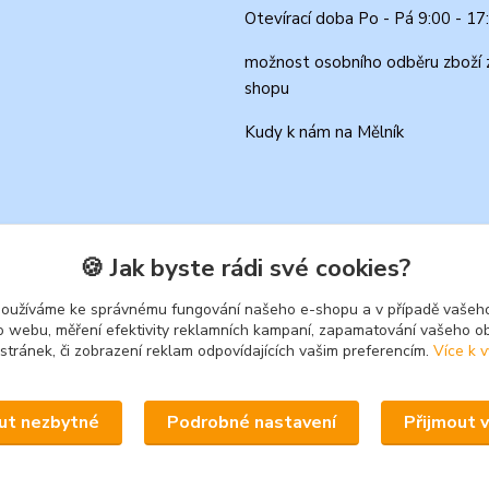
Otevírací doba Po - Pá 9:00 - 17
možnost osobního odběru zboží 
shopu
Kudy k nám na Mělník
🍪 Jak byste rádi své cookies?
používáme ke správnému fungování našeho e-shopu a v případě vašeho
k o webu, měření efektivity reklamních kampaní, zapamatování vašeho o
 stránek, či zobrazení reklam odpovídajících vašim preferencím.
Více k v
Upravit sběr cookies.
ut nezbytné
Podrobné nastavení
Přijmout 