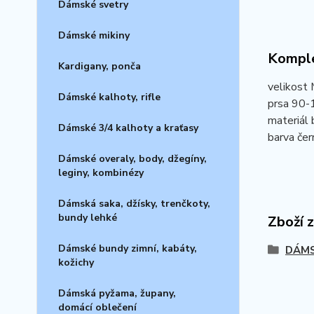
Dámské svetry
Dámské mikiny
Komple
Kardigany, ponča
velikost 
Dámské kalhoty, rifle
prsa 90-
materiál 
Dámské 3/4 kalhoty a kraťasy
barva čern
Dámské overaly, body, džegíny,
leginy, kombinézy
Dámská saka, džísky, trenčkoty,
bundy lehké
Zboží 
Dámské bundy zimní, kabáty,
DÁMS
kožichy
Dámská pyžama, župany,
domácí oblečení