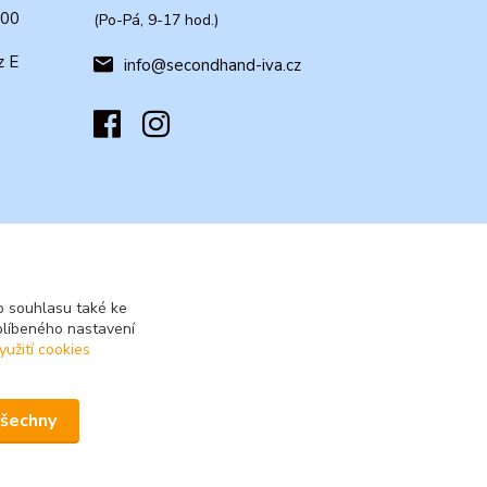
:00
(Po-Pá, 9-17 hod.)
z E
info@secondhand-iva.cz
 souhlasu také ke
blíbeného nastavení
yužití cookies
všechny
Vytvořeno na
Eshop-rychle.cz