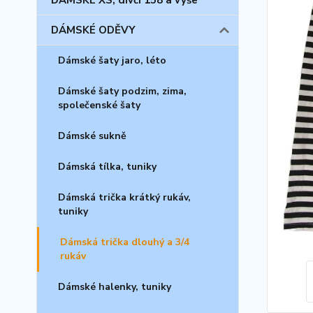
DÁMSKÉ XS, dívčí 158 a výše
DÁMSKÉ ODĚVY
Dámské šaty jaro, léto
Dámské šaty podzim, zima,
společenské šaty
Dámské sukně
Dámská tílka, tuniky
Dámská trička krátký rukáv,
tuniky
Dámská trička dlouhý a 3/4
rukáv
Dámské halenky, tuniky