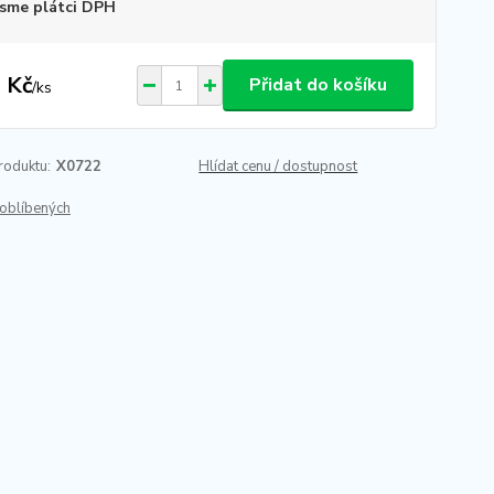
sme plátci DPH
 Kč
Přidat do košíku
/
ks
roduktu:
X0722
Hlídat cenu / dostupnost
oblíbených