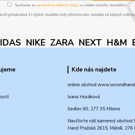
Souhlasím se
zpracováním osobních údajů
za účelem rozesílky newsletteru.
boží přidáváme 3× týdně, budete vždy informováni, můžete se kdykoli odhlás
DAS NIKE ZARA NEXT H&M 
ujeme
Kde nás najdete
online obchod www.secondhand-
kostí
Ivana Husáková
Sedlec 60, 277 35 Mšeno
Navštivte náš kamenný obchod 
Hand Pražská 2615, Mělník, 276