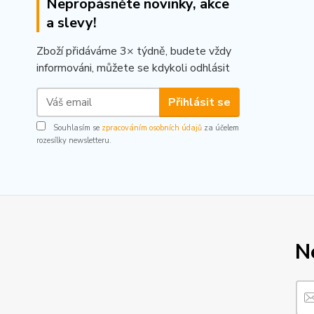
Nepropásněte novinky, akce
a slevy!
Zboží přidáváme 3× týdně, budete vždy
informováni, můžete se kdykoli odhlásit
Přihlásit se
Souhlasím se
zpracováním osobních údajů
za účelem
rozesílky newsletteru.
N