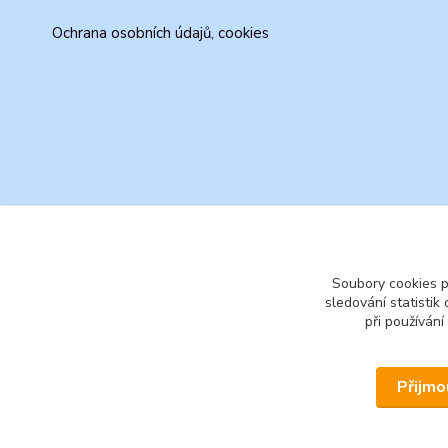
Ochrana osobních údajů, cookies
Soubory cookies 
sledování statisti
při používání
Přijmo
© 2026 www.secondhand-iva.cz on line obchod