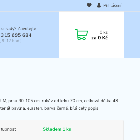
Přihlášení
 si rady? Zavolejte.
0
ks
 315 695 684
za
0 Kč
, 9-17 hod.)
st M, prsa 90-105 cm, rukáv od krku 70 cm, celková délka 48
eriál bavlna, elasten, barva černá, bílá
celý popis
tupnost
Skladem 1 ks