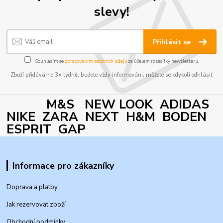
slevy!
Přihlásit se
Souhlasím se
zpracováním osobních údajů
za účelem rozesílky newsletteru.
Zboží přidáváme 3× týdně, budete vždy informováni, můžete se kdykoli odhlásit
M&S NEW LOOK ADIDAS
NIKE ZARA NEXT H&M BODEN
ESPRIT GAP
Informace pro zákazníky
Doprava a platby
Jak rezervovat zboží
Obchodní podmínky