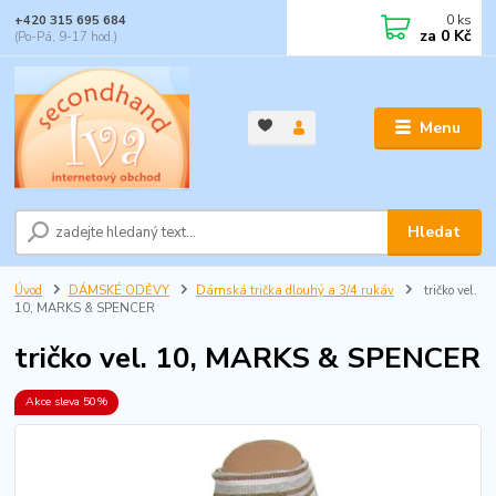
0
ks
+420 315 695 684
za
0 Kč
(Po-Pá, 9-17 hod.)
Menu
Hledat
Úvod
DÁMSKÉ ODĚVY
Dámská trička dlouhý a 3/4 rukáv
tričko vel.
10, MARKS & SPENCER
tričko vel. 10, MARKS & SPENCER
Akce sleva 50%