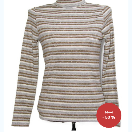
98 Kč
- 50 %