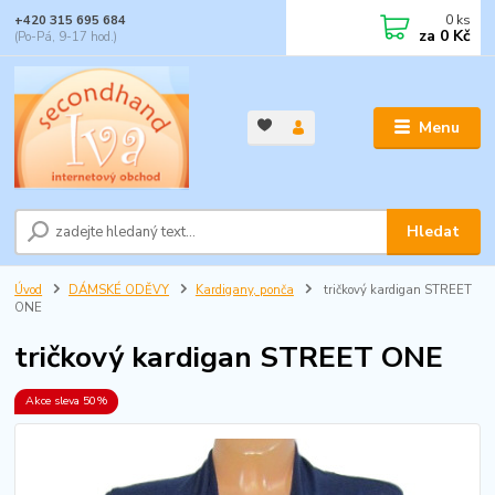
0
ks
+420 315 695 684
za
0 Kč
(Po-Pá, 9-17 hod.)
Menu
Hledat
Úvod
DÁMSKÉ ODĚVY
Kardigany, ponča
tričkový kardigan STREET
ONE
tričkový kardigan STREET ONE
Akce sleva 50%