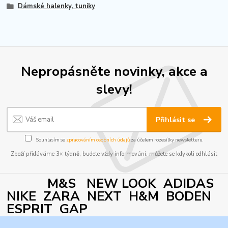
Dámské halenky, tuniky
Nepropásněte novinky, akce a
slevy!
Přihlásit se
Souhlasím se
zpracováním osobních údajů
za účelem rozesílky newsletteru.
Zboží přidáváme 3× týdně, budete vždy informováni, můžete se kdykoli odhlásit
M&S NEW LOOK ADIDAS
NIKE ZARA NEXT H&M BODEN
ESPRIT GAP