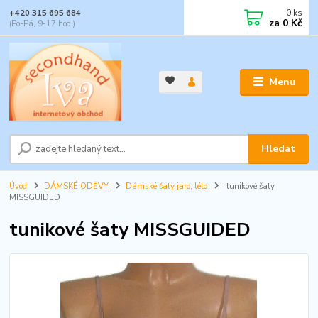
0
ks
+420 315 695 684
za
0 Kč
(Po-Pá, 9-17 hod.)
Menu
Hledat
Úvod
DÁMSKÉ ODĚVY
Dámské šaty jaro, léto
tunikové šaty
MISSGUIDED
tunikové šaty MISSGUIDED