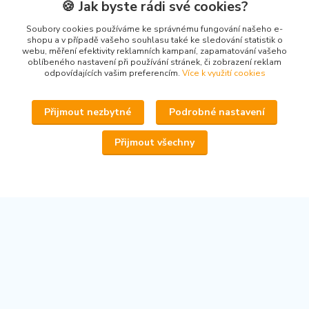
🍪 Jak byste rádi své cookies?
Kontakty
Soubory cookies používáme ke správnému fungování našeho e-
shopu a v případě vašeho souhlasu také ke sledování statistik o
webu, měření efektivity reklamních kampaní, zapamatování vašeho
oblíbeného nastavení při používání stránek, či zobrazení reklam
odpovídajících vašim preferencím.
Více k využití cookies
www.secondhand-iva.cz
Přijmout nezbytné
Podrobné nastavení
Ivana Husáková
+420 315 695 684
Přijmout všechny
(Po-Pá, 9-17 hod.)
info@secondhand-iva.cz
Upravit sběr cookies.