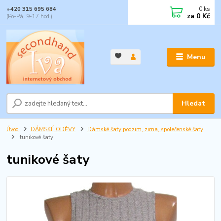
0
ks
+420 315 695 684
za
0 Kč
(Po-Pá, 9-17 hod.)
Menu
Hledat
Úvod
DÁMSKÉ ODĚVY
Dámské šaty podzim, zima, společenské šaty
tunikové šaty
tunikové šaty