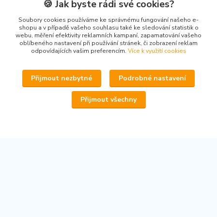
🍪 Jak byste rádi své cookies?
Kontakty
Soubory cookies používáme ke správnému fungování našeho e-
shopu a v případě vašeho souhlasu také ke sledování statistik o
webu, měření efektivity reklamních kampaní, zapamatování vašeho
oblíbeného nastavení při používání stránek, či zobrazení reklam
odpovídajících vašim preferencím.
Více k využití cookies
www.secondhand-iva.cz
Přijmout nezbytné
Podrobné nastavení
Ivana Husáková
+420 315 695 684
Přijmout všechny
(Po-Pá, 9-17 hod.)
info@secondhand-iva.cz
Upravit sběr cookies.