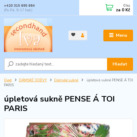
0
ks
+420 315 695 684
za
0 Kč
(Po-Pá, 9-17 hod.)
Menu
Hledat
Úvod
DÁMSKÉ ODĚVY
Dámské sukně
úpletová sukně PENSE Á TOI
PARIS
úpletová sukně PENSE Á TOI
PARIS