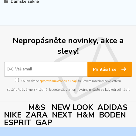
Dámské sukně
Nepropásněte novinky, akce a
slevy!
Přihlásit se
Souhlasím se
zpracováním osobních údajů
za účelem rozesílky newsletteru.
Zboží přidáváme 3× týdně, budete vždy informováni, můžete se kdykoli odhlásit
M&S NEW LOOK ADIDAS
NIKE ZARA NEXT H&M BODEN
ESPRIT GAP