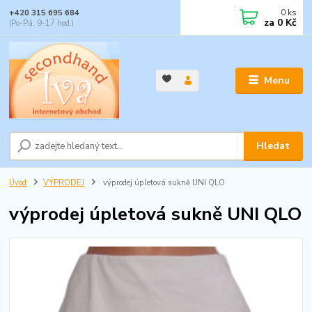
0
ks
+420 315 695 684
za
0 Kč
(Po-Pá, 9-17 hod.)
Menu
Hledat
Úvod
VÝPRODEJ
výprodej úpletová sukně UNI QLO
výprodej úpletová sukně UNI QLO