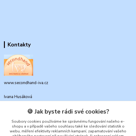
Kontakty
www.secondhand-iva.cz
Ivana Husáková
+420 315 695 684
(Po-Pá, 9-17 hod.)
🍪 Jak byste rádi své cookies?
info@secondhand-iva.cz
Soubory cookies používáme ke správnému fungování našeho e-
shopu a v případě vašeho souhlasu také ke sledování statistik o
webu, měření efektivity reklamních kampaní, zapamatování vašeho
oblíbeného nastavení při používání stránek, či zobrazení reklam