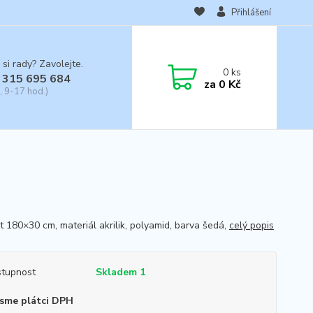
Přihlášení
 si rady? Zavolejte.
0
ks
 315 695 684
za
0 Kč
, 9-17 hod.)
st 180×30 cm, materiál akrilik, polyamid, barva šedá,
celý popis
tupnost
Skladem 1
sme plátci DPH