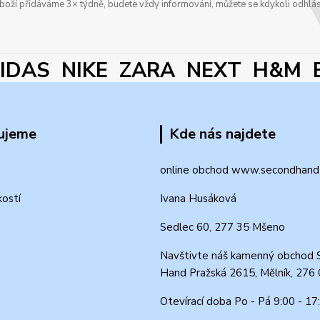
boží přidáváme 3× týdně, budete vždy informováni, můžete se kdykoli odhlás
DAS NIKE ZARA NEXT H&M 
ujeme
Kde nás najdete
online obchod www.secondhand-
kostí
Ivana Husáková
Sedlec 60, 277 35 Mšeno
Navštivte náš kamenný obchod 
Hand Pražská 2615, Mělník, 276
Otevírací doba Po - Pá 9:00 - 17