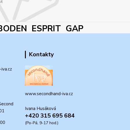
it
BODEN ESPRIT GAP
Kontakty
iva.cz
www.secondhand-iva.cz
Second
Ivana Husáková
 01
+420 315 695 684
:00
(Po-Pá, 9-17 hod.)