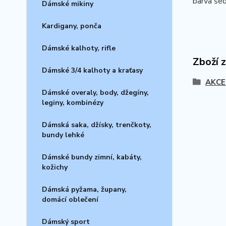
barva šed
Dámské mikiny
Kardigany, ponča
Dámské kalhoty, rifle
Zboží 
Dámské 3/4 kalhoty a kraťasy
AKCE
Dámské overaly, body, džegíny,
leginy, kombinézy
Dámská saka, džísky, trenčkoty,
bundy lehké
Dámské bundy zimní, kabáty,
kožichy
Dámská pyžama, župany,
domácí oblečení
Dámský sport