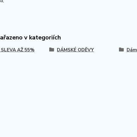
á,
zařazeno v kategoriích
 SLEVA AŽ 55%
DÁMSKÉ ODĚVY
Dáms