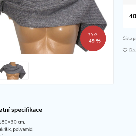
40
79 Kč
Číslo p
- 49 %
Do 
tní specifikace
 180×30 cm,
krilik, polyamid,