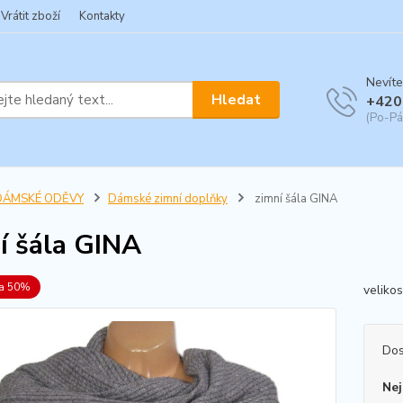
Vrátit zboží
Kontakty
Nevíte
Hledat
+420
(Po-Pá
DÁMSKÉ ODĚVY
Dámské zimní doplňky
zimní šála GINA
í šála GINA
va 50%
veliko
Dos
Nej