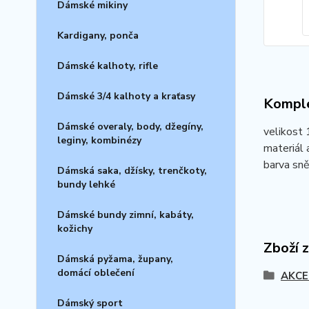
Dámské mikiny
Kardigany, ponča
Dámské kalhoty, rifle
Dámské 3/4 kalhoty a kraťasy
Komple
Dámské overaly, body, džegíny,
velikost
leginy, kombinézy
materiál a
barva sně
Dámská saka, džísky, trenčkoty,
bundy lehké
Dámské bundy zimní, kabáty,
kožichy
Zboží 
Dámská pyžama, župany,
domácí oblečení
AKCE
Dámský sport