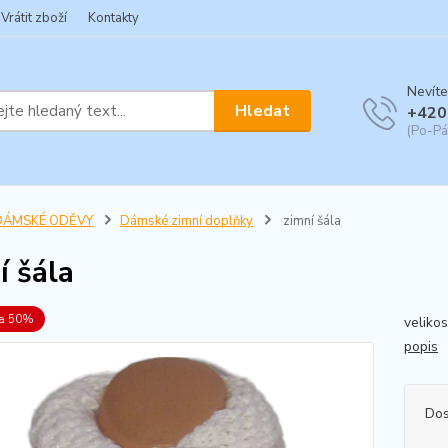
Vrátit zboží
Kontakty
Nevíte
Hledat
+420
(Po-Pá
DÁMSKÉ ODĚVY
Dámské zimní doplňky
zimní šála
í šála
va 50%
veliko
popis
Dos