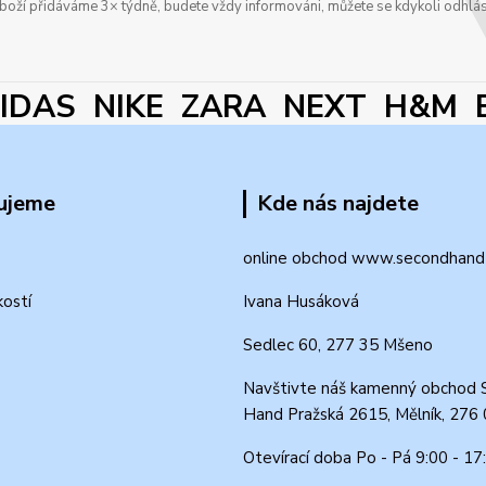
boží přidáváme 3× týdně, budete vždy informováni, můžete se kdykoli odhlás
DAS NIKE ZARA NEXT H&M 
ujeme
Kde nás najdete
online obchod www.secondhand-
kostí
Ivana Husáková
Sedlec 60, 277 35 Mšeno
Navštivte náš kamenný obchod 
Hand Pražská 2615, Mělník, 276
Otevírací doba Po - Pá 9:00 - 17