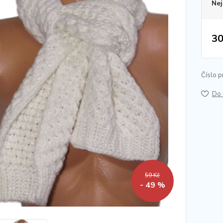
Nej
30
Číslo p
Do 
59 Kč
- 49 %