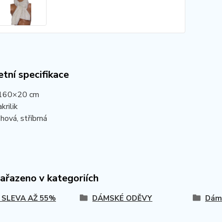
tní specifikace
 160×20 cm
krilik
hová, stříbrná
zařazeno v kategoriích
 SLEVA AŽ 55%
DÁMSKÉ ODĚVY
Dáms