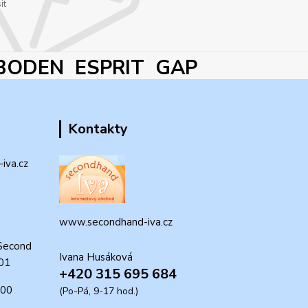
it
BODEN ESPRIT GAP
Kontakty
iva.cz
www.secondhand-iva.cz
Second
Ivana Husáková
 01
+420 315 695 684
:00
(Po-Pá, 9-17 hod.)