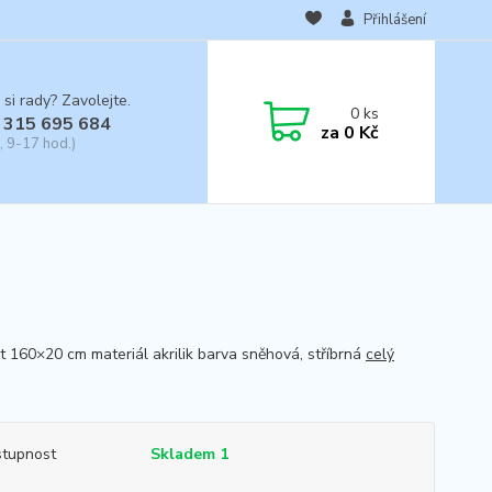
Přihlášení
 si rady? Zavolejte.
0
ks
 315 695 684
za
0 Kč
, 9-17 hod.)
st 160×20 cm materiál akrilik barva sněhová, stříbrná
celý
tupnost
Skladem 1