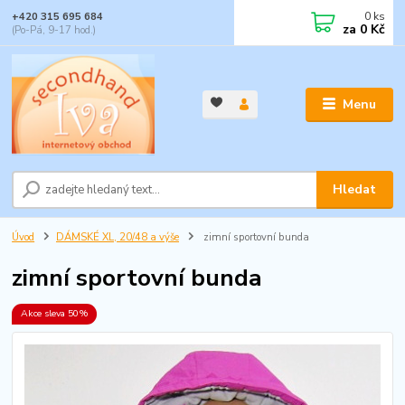
0
ks
+420 315 695 684
za
0 Kč
(Po-Pá, 9-17 hod.)
Menu
Hledat
Úvod
DÁMSKÉ XL, 20/48 a výše
zimní sportovní bunda
zimní sportovní bunda
Akce sleva 50%