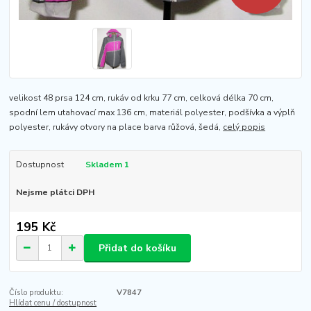
velikost 48 prsa 124 cm, rukáv od krku 77 cm, celková délka 70 cm,
spodní lem utahovací max 136 cm, materiál polyester, podšívka a výplň
polyester, rukávy otvory na place barva růžová, šedá,
celý popis
Dostupnost
Skladem 1
Nejsme plátci DPH
195 Kč
Přidat do košíku
Číslo produktu:
V7847
Hlídat cenu / dostupnost